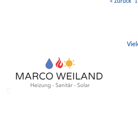
« Zurück
1
Vie