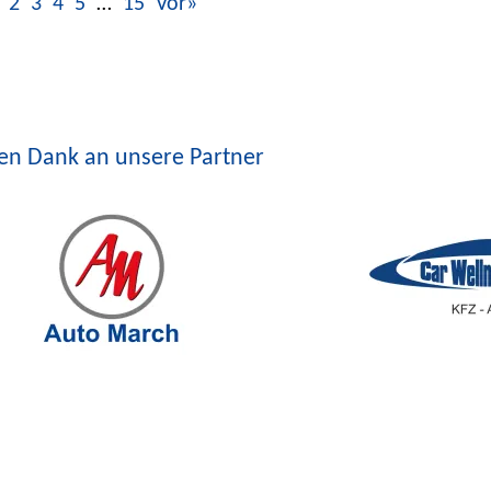
2
3
4
5
…
15
Vor»
len Dank an unsere Partner