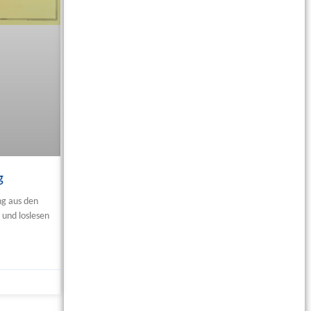
g
ng aus den
 und loslesen