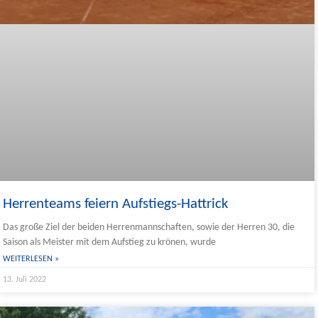
Herrenteams feiern Aufstiegs-Hattrick
Das große Ziel der beiden Herrenmannschaften, sowie der Herren 30, die
Saison als Meister mit dem Aufstieg zu krönen, wurde
WEITERLESEN »
13. Juli 2022