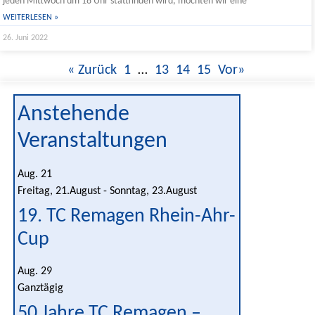
jeden Mittwoch um 18 Uhr stattfinden wird, möchten wir eine
WEITERLESEN »
26. Juni 2022
« Zurück
1
…
13
14
15
Vor»
Anstehende
Veranstaltungen
Aug.
21
Freitag, 21.August
-
Sonntag, 23.August
19. TC Remagen Rhein-Ahr-
Cup
Aug.
29
Ganztägig
50 Jahre TC Remagen –