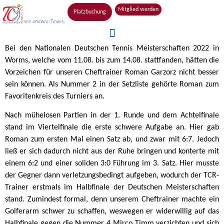
Mitglied werden
Platzbuchung
Bei den Nationalen Deutschen Tennis Meisterschaften 2022 in
Worms, welche vom 11.08. bis zum 14.08. stattfanden, hätten die
Vorzeichen für unseren Cheftrainer Roman Garzorz nicht besser
sein können. Als Nummer 2 in der Setzliste gehörte Roman zum
Favoritenkreis des Turniers an.
Nach mühelosen Partien in der 1. Runde und dem Achtelfinale
stand im Viertelfinale die erste schwere Aufgabe an. Hier gab
Roman zum ersten Mal einen Satz ab, und zwar mit 6:7. Jedoch
ließ er sich dadurch nicht aus der Ruhe bringen und konterte mit
einem 6:2 und einer soliden 3:0 Führung im 3. Satz. Hier musste
der Gegner dann verletzungsbedingt aufgeben, wodurch der TCR-
Trainer erstmals im Halbfinale der Deutschen Meisterschaften
stand. Zumindest formal, denn unserem Cheftrainer machte ein
Golferarm schwer zu schaffen, weswegen er widerwillig auf das
Halbfinale gegen die Nummer 4 Mirco Timm verzichten und sich