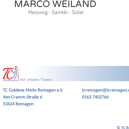
TC Goldene Meile Remagen e.V.
tcremagen@tcremagen.
Von-Cramm-Straße 6
0163 7402766
53424 Remagen
©️ TC R