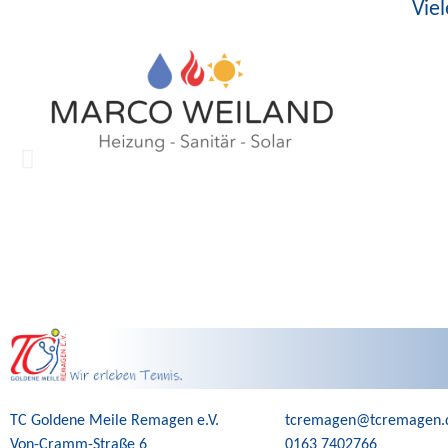
Vie
TC Goldene Meile Remagen e.V.
tcremagen@tcremagen.
Von-Cramm-Straße 6
0163 7402766