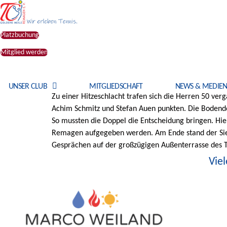
Zum
Inhalt
springen
Platzbuchung
Mitglied werden
UNSER CLUB
MITGLIEDSCHAFT
NEWS & MEDIE
Zu einer Hitzeschlacht trafen sich die Herren 50 v
Achim Schmitz und Stefan Auen punkten. Die Bodendo
So mussten die Doppel die Entscheidung bringen. Hi
Remagen aufgegeben werden. Am Ende stand der Sie
Gesprächen auf der großzügigen Außenterrasse des T
Vie