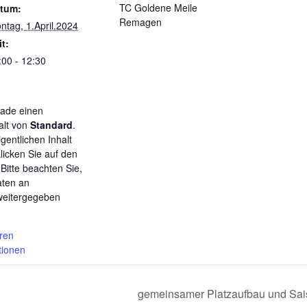
TC Goldene Meile
tum:
Remagen
ntag, 1.April.2024
it:
:00 - 12:30
rade einen
alt von
Standard
.
gentlichen Inhalt
licken Sie auf den
 Bitte beachten Sie,
aten an
 weitergegeben
rren
tionen
gemeinsamer Platzaufbau und Sai