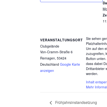
Da
Mo
Ze
11
Sie sehen ge
VERANSTALTUNGSORT
Platzhalterinh
Clubgelände
Um auf den ei
Von-Cramm-Straße 6
zuzugreifen, k
Remagen
,
53424
Button unten.
dass dabei D
Deutschland
Google Karte
Drittanbieter
anzeigen
werden.
Inhalt entspe
Mehr Informa
Frühjahrsinstandsetzung