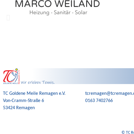
TC Goldene Meile Remagen e.V.
tcremagen@tcremagen.
Von-Cramm-Straße 6
0163 7402766
53424 Remagen
©️ TC R