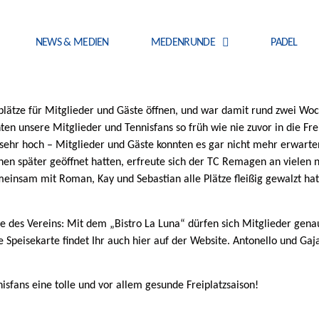
NEWS & MEDIEN
MEDENRUNDE
PADEL
lätze für Mitglieder und Gäste öffnen, und war damit rund zwei Wo
n unsere Mitglieder und Tennisfans so früh wie nie zuvor in die Fre
ehr hoch – Mitglieder und Gäste konnten es gar nicht mehr erwarten
en später geöffnet hatten, erfreute sich der TC Remagen an vielen 
insam mit Roman, Kay und Sebastian alle Plätze fleißig gewalzt hat
e des Vereins: Mit dem „Bistro La Luna“ dürfen sich Mitglieder genau
 Speisekarte findet Ihr auch hier auf der Website. Antonello und Ga
sfans eine tolle und vor allem gesunde Freiplatzsaison!