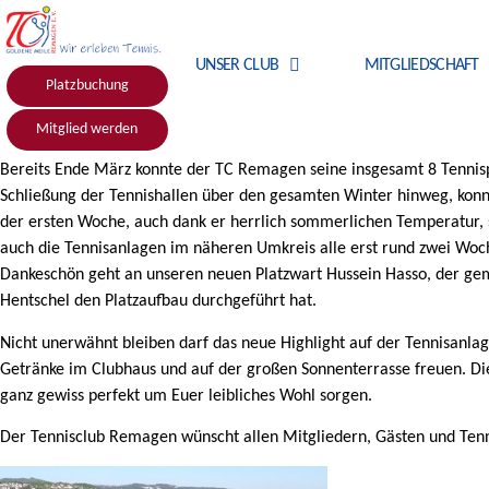
UNSER CLUB
MITGLIEDSCHAFT
Platzbuchung
Mitglied werden
Bereits Ende März konnte der TC Remagen seine insgesamt 8 Tennisp
Schließung der Tennishallen über den gesamten Winter hinweg, konnte
der ersten Woche, auch dank er herrlich sommerlichen Temperatur, s
auch die Tennisanlagen im näheren Umkreis alle erst rund zwei Woch
Dankeschön geht an unseren neuen Platzwart Hussein Hasso, der geme
Hentschel den Platzaufbau durchgeführt hat.
Nicht unerwähnt bleiben darf das neue Highlight auf der Tennisanlag
Getränke im Clubhaus und auf der großen Sonnenterrasse freuen. Die
ganz gewiss perfekt um Euer leibliches Wohl sorgen.
Der Tennisclub Remagen wünscht allen Mitgliedern, Gästen und Tenni