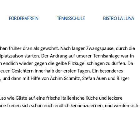
FÖRDERVEREIN
TENNISSCHULE
BISTRO LA LUNA
chen früher dran als gewohnt. Nach langer Zwangspause, durch die
iplatzsaison starten. Der Andrang auf unserer Tennisanlage war in
 endlich wieder gegen die gelbe Filzkugel schlagen zu dürfen. Da
neuen Gesichtern innerhalb der ersten Tagen. Ein besonderes
, und dann mit Hilfe von Achim Schmitz, Stefan Auen und Birger
so wie Gäste auf eine frische Italienische Küche und leckere
jane freuen sich schon euch endlich kennenzulernen, und werden sich