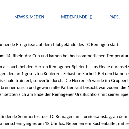
NEWS & MEDIEN
MEDENRUNDE
PADEL
nnende Ereignisse auf dem Clubgelände des TC Remagen statt.
zum 14. Rhein-Ahr Cup und kamen bei hochsommerlichen Temperatu
n als auch bei den Herren Remagener Spieler bis ins Finale durchs
gen den an 1 gesetzten Koblenzer Sebastian Karhoff. Bei den Damen s
sschule trainiert, souverän durch. Die Herren 55 wurde im Gruppenfo
erbrenner durch und gewann alle Partien.Gut besucht war zudem die 
er setzten sich am Ende der Remagener Urs Buchholz mit seiner Spiel
attfindende Sommerfest des TC Remagen am Turniersamstag, an dem
onnenschein ging es um 18 Uhr los. Neben einem Kuchenbuffet mit se